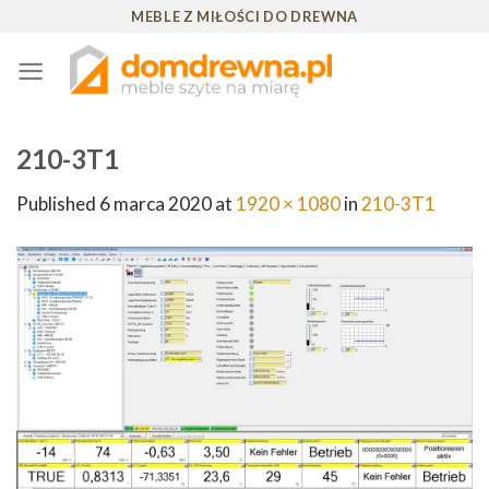
Skip
MEBLE Z MIŁOŚCI DO DREWNA
to
content
210-3T1
Published
6 marca 2020
at
1920 × 1080
in
210-3T1