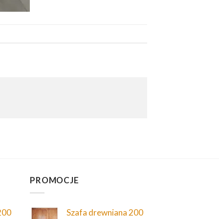
PROMOCJE
200
Szafa drewniana 200