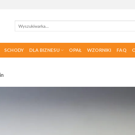
Szukaj:
SCHODY
DLA BIZNESU
OPAŁ
WZORNIKI
FAQ
O
in