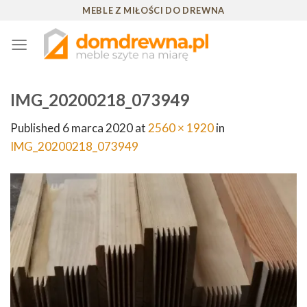
Skip
MEBLE Z MIŁOŚCI DO DREWNA
to
content
IMG_20200218_073949
Published
6 marca 2020
at
2560 × 1920
in
IMG_20200218_073949