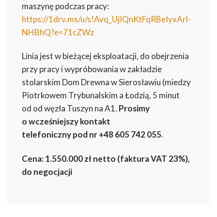
maszynę podczas pracy:
https://1drv.ms/u/s!Avq_UjIQnKtFqRBeIyxArl-
NHBhQ?e=71cZWz
Linia jest w bieżącej eksploatacji, do obejrzenia
przy pracy i wypróbowania w zakładzie
stolarskim Dom Drewna w Sierosławiu (miedzy
Piotrkowem Trybunalskim a Łodzią, 5 minut
od od węzła Tuszyn na A1.
Prosimy
o wcześniejszy kontakt
telefoniczny
pod nr +48 605 742 055
.
Cena: 1.550.000 zł netto (faktura VAT 23%),
do negocjacji