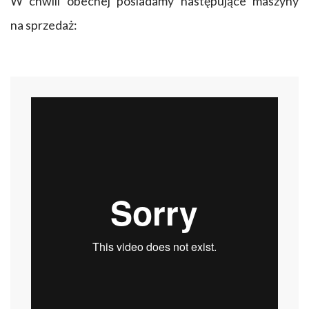
W chwili obecnej posiadamy następujące maszyny
na sprzedaż: