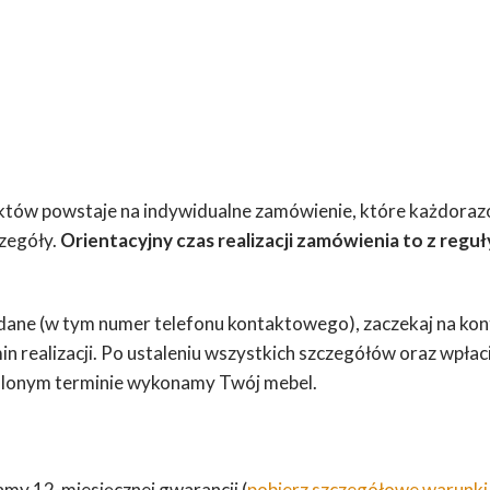
ów powstaje na indywidualne zamówienie, które każdorazo
czegóły.
Orientacyjny czas realizacji zamówienia to z reguł
dane (w tym numer telefonu kontaktowego), zaczekaj na konta
in realizacji. Po ustaleniu wszystkich szczegółów oraz wpł
stalonym terminie wykonamy Twój mebel.
my 12-miesięcznej gwarancji (
pobierz szczegółowe warunki