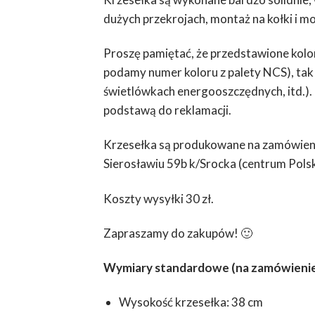
dużych przekrojach, montaż na kołki i mo
Proszę pamiętać, że przedstawione kolor
podamy numer koloru z palety NCS), tak 
świetlówkach energooszczędnych, itd.).
podstawą do reklamacji.
Krzesełka są produkowane na zamówienie
Sierosławiu 59b k/Srocka (centrum Polsk
Koszty wysyłki 30 zł.
Zapraszamy do zakupów! 🙂
Wymiary standardowe (na zamówienie 
Wysokość krzesełka: 38 cm