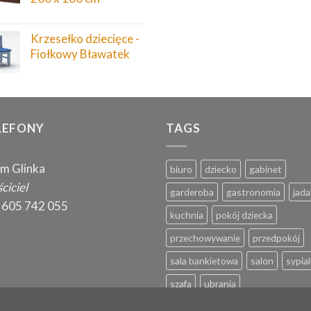
Krzesełko dziecięce -
Fiołkowy Bławatek
LEFONY
TAGS
m Glinka
biuro
dziecko
gabinet
ciciel
garderoba
gastronomia
jada
 605 742 055
kuchnia
pokój dziecka
przechowywanie
przedpokój
sala bankietowa
salon
sypial
szafa
ubrania