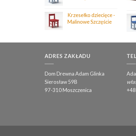
Krzesełko dziecięce -
Malinowe Szczęście
ADRES ZAKŁADU
TE
Dom Drewna Adam Glinka
Ada
Sierosław 59B
właś
97-310 Moszczenica
+48