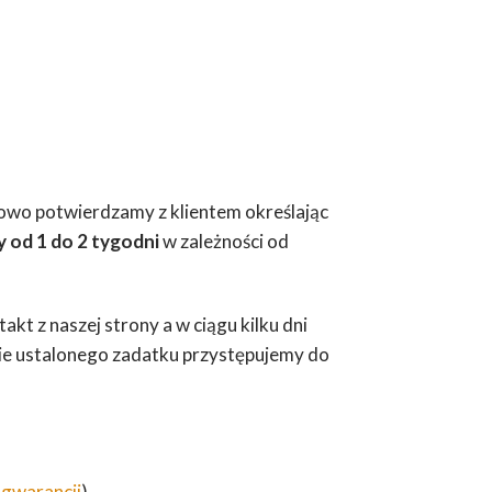
wo potwierdzamy z klientem określając
y od 1 do 2 tygodni
w zależności od
kt z naszej strony a w ciągu kilku dni
acie ustalonego zadatku przystępujemy do
 gwarancji
).