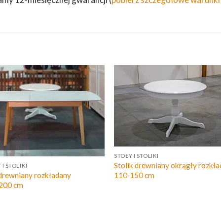
STOŁY I STOLIKI
Stolik drewniany okrągły rozkł
 I STOLIKI
 drewniany rozkładany
110‑150 cm
200 cm