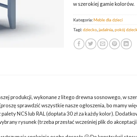
w szerokiej gamie kolorów.
Kategoria:
Meble dla dzieci
Tagi:
dziecko
,
jadalnia
,
pokój dziec
aszej produkcji, wykonane z litego drewna sosnowego, w sze
proszę sprawdzić wszystkie nasze ogłoszenia, bo mamy wię
 palety NCS lub RAL (dopłata 30 zł za każdy kolor). Dodat
rany rysunek (trzeba przesłać wcześniej plik do akceptacji),
 wytrzymają spokojnie osobę dorosłą 🙂 Do konstrukcji sto