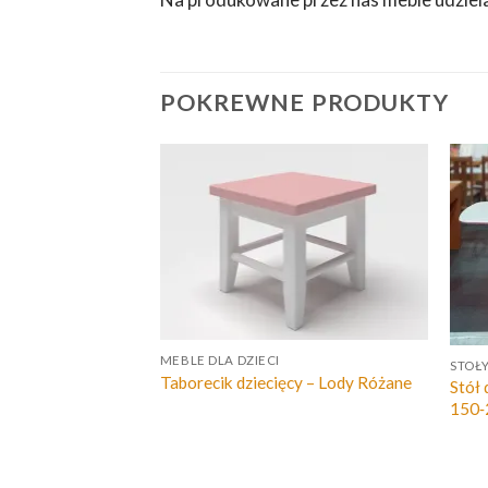
POKREWNE PRODUKTY
MEBLE DLA DZIECI
STOŁY
Taborecik dziecięcy – Lody Różane
Stół
150‑
cy – Lody