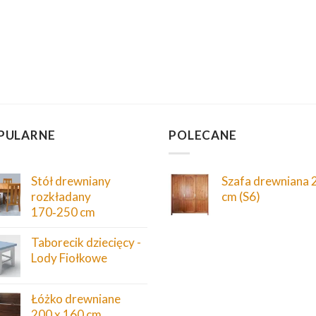
PULARNE
POLECANE
Stół drewniany
Szafa drewniana 
rozkładany
cm (S6)
170‑250 cm
Taborecik dziecięcy -
Lody Fiołkowe
Łóżko drewniane
200 x 160 cm