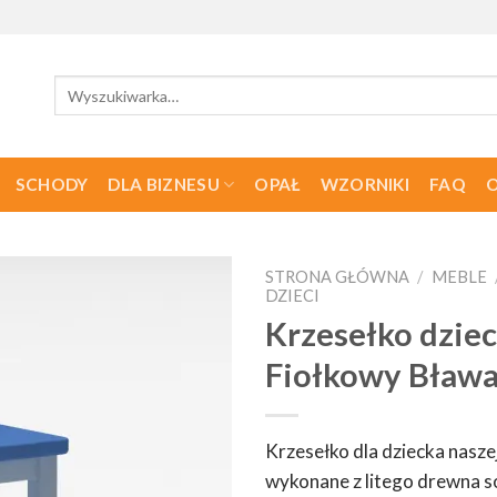
Szukaj:
SCHODY
DLA BIZNESU
OPAŁ
WZORNIKI
FAQ
O
STRONA GŁÓWNA
/
MEBLE
DZIECI
Krzesełko dziec
Fiołkowy Bław
Krzesełko dla dziecka naszej
wykonane z litego drewna 