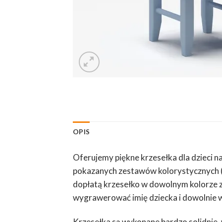
OPIS
Oferujemy piękne krzesełka dla dzieci n
pokazanych zestawów kolorystycznych (
dopłatą krzesełko w dowolnym kolorze z
wygrawerować imię dziecka i dowolnie wyb
Krzesełka są wykonane bardzo solidnie,