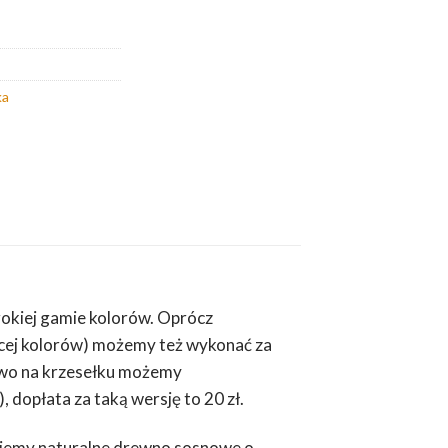
ka
rokiej gamie kolorów. Oprócz
cej kolorów) możemy też wykonać za
kowo na krzesełku możemy
 dopłata za taką wersję to 20 zł.
sujemy naturalne drewno sosnowe o