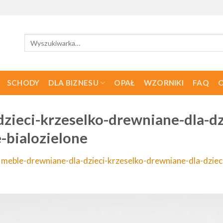
Szukaj:
SCHODY
DLA BIZNESU
OPAŁ
WZORNIKI
FAQ
O
zieci-krzeselko-drewniane-dla-d
-bialozielone
n
meble-drewniane-dla-dzieci-krzeselko-drewniane-dla-dzie