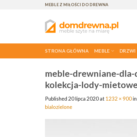
Skip
MEBLE Z MIŁOŚCI DO DREWNA
to
content
STRONA GŁÓWNA
MEBLE
DRZWI
meble-drewniane-dla-d
kolekcja-lody-mietowe
Published
20 lipca 2020
at
1232 × 900
i
bialozielone