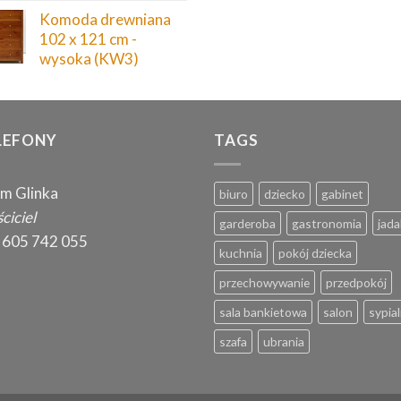
Komoda drewniana
102 x 121 cm -
wysoka (KW3)
LEFONY
TAGS
m Glinka
biuro
dziecko
gabinet
ciciel
garderoba
gastronomia
jada
 605 742 055
kuchnia
pokój dziecka
przechowywanie
przedpokój
sala bankietowa
salon
sypial
szafa
ubrania