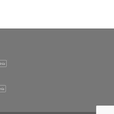
lnia
nia