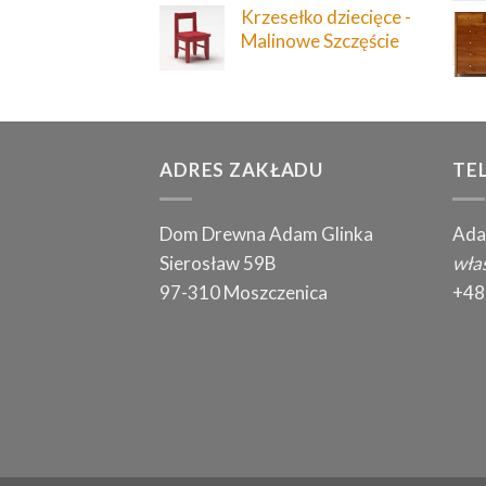
Krzesełko dziecięce -
Malinowe Szczęście
ADRES ZAKŁADU
TE
Dom Drewna Adam Glinka
Ada
Sierosław 59B
właś
97-310 Moszczenica
+48