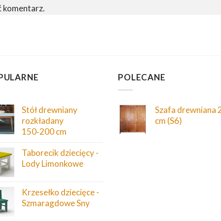
ć komentarz.
PULARNE
POLECANE
Stół drewniany
Szafa drewniana 
rozkładany
cm (S6)
150‑200 cm
Taborecik dziecięcy -
Lody Limonkowe
Krzesełko dziecięce -
Szmaragdowe Sny