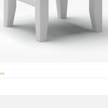
ent
.