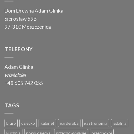
Dom Drewna Adam Glinka
Sierosław 59B
97-310 Moszczenica
TELEFONY
Adam Glinka
właściciel
+48 605 742 055
TAGS
biuro
dziecko
gabinet
garderoba
gastronomia
jadalnia
kuchnia
pokój dziecka
przechowywanie
przedpokój