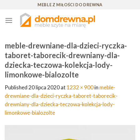
Skip
MEBLE Z MIŁOŚCI DO DREWNA
to
content
meble-drewniane-dla-dzieci-ryczka-
taboret-taborecik-drewniany-dla-
dziecka-teczowa-kolekcja-lody-
limonkowe-bialozolte
Published
20 lipca 2020
at
1232 × 900
in
meble-
drewniane-dla-dzieci-ryczka-taboret-taborecik-
drewniany-dla-dziecka-teczowa-kolekcja-lody-
limonkowe-bialozolte