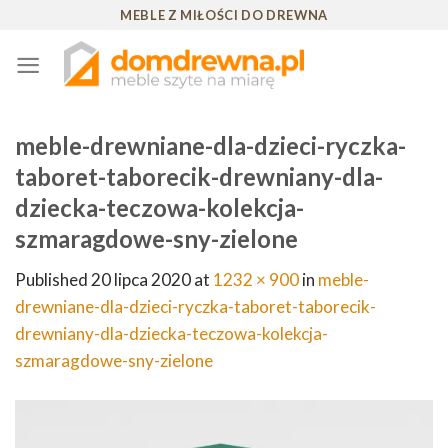
Skip
MEBLE Z MIŁOŚCI DO DREWNA
to
content
meble-drewniane-dla-dzieci-ryczka-
taboret-taborecik-drewniany-dla-
dziecka-teczowa-kolekcja-
szmaragdowe-sny-zielone
Published
20 lipca 2020
at
1232 × 900
in
meble-
drewniane-dla-dzieci-ryczka-taboret-taborecik-
drewniany-dla-dziecka-teczowa-kolekcja-
szmaragdowe-sny-zielone