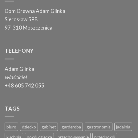
Dom Drewna Adam Glinka
Sierosław 59B
97-310 Moszczenica
TELEFONY
Adam Glinka
właściciel
+48 605 742 055
TAGS
biuro
dziecko
gabinet
garderoba
gastronomia
jadalnia
kuchnia
pokój dziecka
przechowywanie
przedpokój