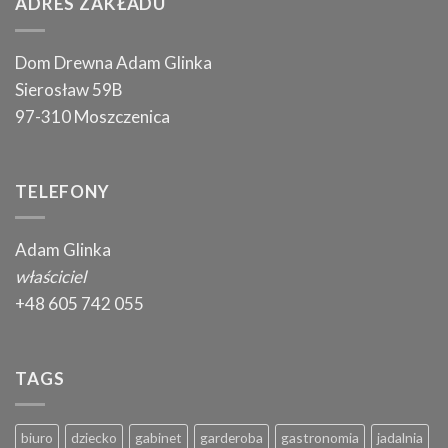
ADRES ZAKŁADU
Dom Drewna Adam Glinka
Sierosław 59B
97-310 Moszczenica
TELEFONY
Adam Glinka
właściciel
+48 605 742 055
TAGS
biuro
dziecko
gabinet
garderoba
gastronomia
jadalnia