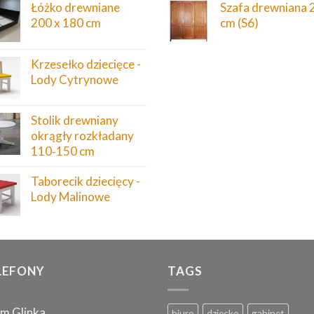
Łóżko drewniane
Szafa drewniana 
200 x 180 cm
cm (S6)
Krzesełko dziecięce -
Lody Cytrynowe
Stolik drewniany
okrągły rozkładany
110‑150 cm
Taborecik dziecięcy -
Lody Malinowe
LEFONY
TAGS
m Glinka
biuro
dziecko
gabinet