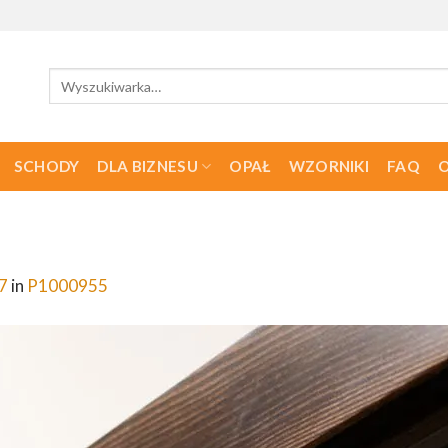
Szukaj:
SCHODY
DLA BIZNESU
OPAŁ
WZORNIKI
FAQ
O
7
in
P1000955