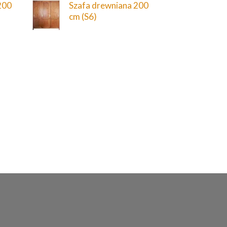
200
Szafa drewniana 200
cm (S6)