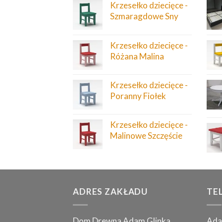
Krzesełko dziecięce -
Szmaragdowe Sny
Krzesełko dziecięce -
Różana Malina
Krzesełko dziecięce -
Poranny Fiołek
Krzesełko dziecięce -
Malinowe Szczęście
ADRES ZAKŁADU
TE
Dom Drewna Adam Glinka
Ada