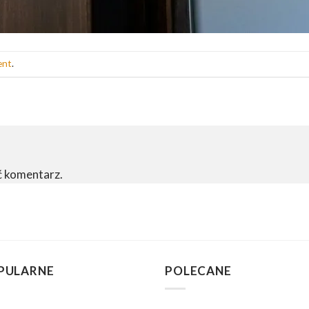
ent
.
ć komentarz.
PULARNE
POLECANE