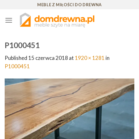
Skip
MEBLE Z MIŁOŚCI DO DREWNA
to
content
P1000451
Published
15 czerwca 2018
at
1920 × 1281
in
P1000451