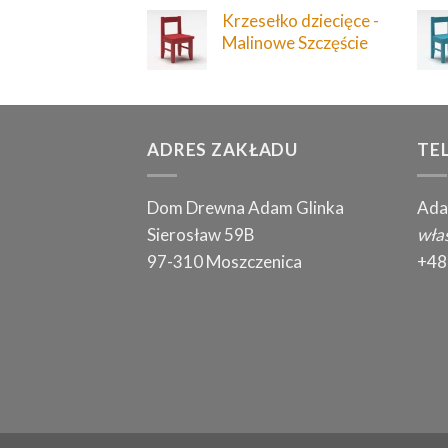
Krzesełko dziecięce -
Malinowe Szczęście
ADRES ZAKŁADU
TE
Dom Drewna Adam Glinka
Ada
Sierosław 59B
właś
97-310 Moszczenica
+48