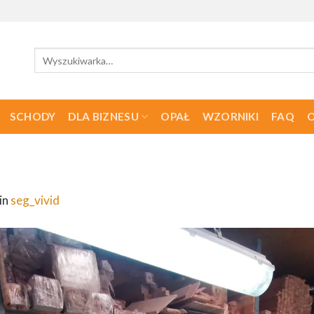
Szukaj:
SCHODY
DLA BIZNESU
OPAŁ
WZORNIKI
FAQ
O
in
seg_vivid