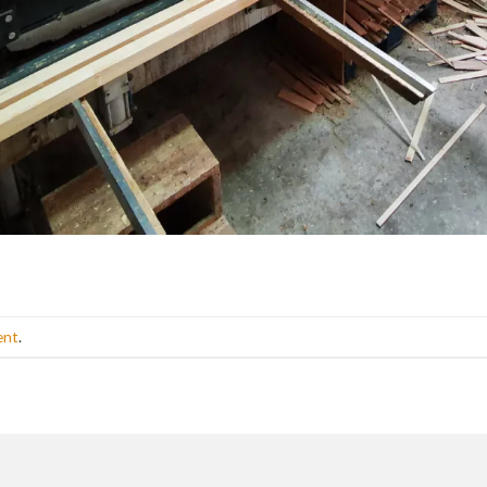
ent
.