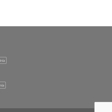
lnia
nia