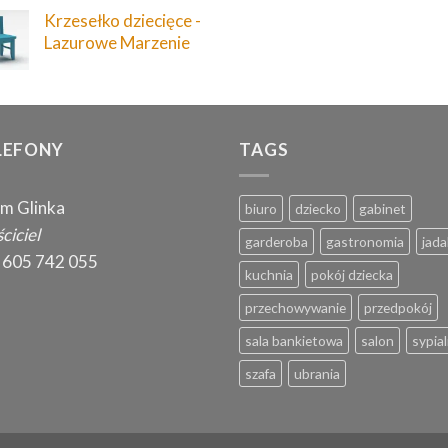
Krzesełko dziecięce -
Lazurowe Marzenie
LEFONY
TAGS
m Glinka
biuro
dziecko
gabinet
ciciel
garderoba
gastronomia
jada
 605 742 055
kuchnia
pokój dziecka
przechowywanie
przedpokój
sala bankietowa
salon
sypial
szafa
ubrania