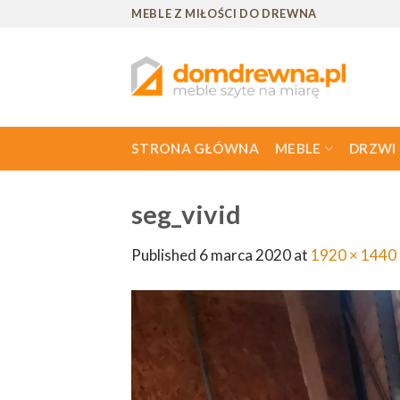
Skip
MEBLE Z MIŁOŚCI DO DREWNA
to
content
STRONA GŁÓWNA
MEBLE
DRZWI
seg_vivid
Published
6 marca 2020
at
1920 × 1440