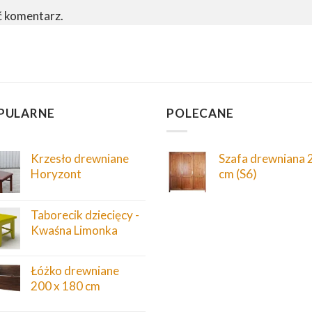
ć komentarz.
PULARNE
POLECANE
Krzesło drewniane
Szafa drewniana 
Horyzont
cm (S6)
Taborecik dziecięcy -
Kwaśna Limonka
Łóżko drewniane
200 x 180 cm